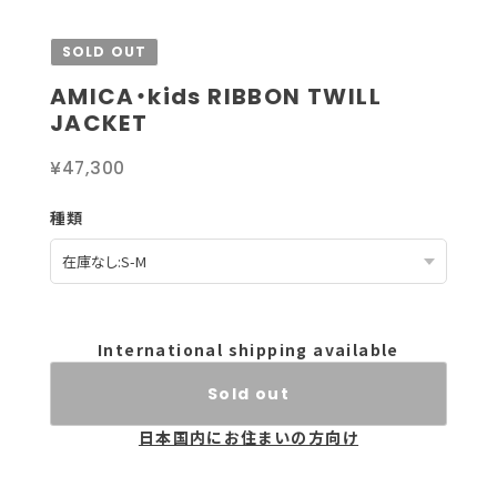
SOLD OUT
AMICA・kids RIBBON TWILL
JACKET
¥47,300
種類
International shipping available
Sold out
日本国内にお住まいの方向け