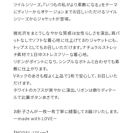
ツイルシリーズ。『いつもの私がより素敵になる』をテーマ
にディリーからオケージョンまでお召しいただけるツイル
シリーズからジャケットが登場。
微光沢をまとうしなやかな質感は女性らしさを演出。肩パ
ットなしでソフトな着心地に仕上げておりジャケットにも、
トップスとしてもお召しいただけます。ナチュラルストレッ
チ素材で１日中ストレスフリーな着心地。
リボンがポイントになり、シンプルなボトムと合わせても素
敵に仕上がります。
Vネックのあきも程よく上品で1枚で安心して、お召しいた
だけます。
ホワイトのカフスが爽やかに演出。リボンは飾りディテー
ルで比翼ボタンあきです。
お針子さんが一枚一枚丁寧に縫製してお届けいたします。
ーmade with LOVEー
【MODEL:175cm】