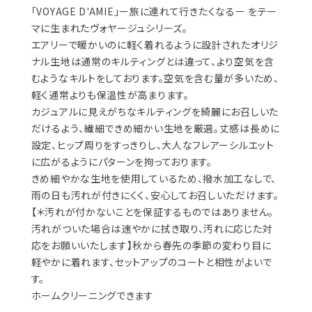
「VOYAGE D'AMIE」ー旅に連れて行きたくなるー をテー
マに生まれたヴォヤージュシリーズ。
エアリーで暖かいのに軽く着れるように設計されたオリジ
ナル生地は通常のキルティングとは違って、より空気を含
むようなキルトをしております。空気を含む量が多いため、
軽く通常よりも保温性が高まります。
カジュアルに見えがちなキルティングを綺麗にお召しいた
だけるよう、繊細できめ細かい生地を厳選。丈感は長めに
設定、ヒップ周りをすっきりし、大人なフレアーシルエット
に広がるようにパターンを拘っております。
きめ細やかな生地を使用しているため、撥水加工なしで、
雨の日も汚れが付きにくく、安心してお召しいただけます。
【＊汚れが付かないことを保証するものではありません。
汚れがついた場合は速やかに拭き取り、汚れに応じた対
応をお願いいたします】秋から春先の季節の変わり目に
軽やかに着れます、セットアップのコートと相性がよいで
す。
ホームクリーニングできます