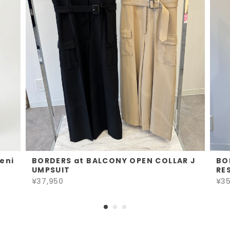
eni
BORDERS at BALCONY OPEN COLLAR J
BO
UMPSUIT
RE
¥37,950
¥35