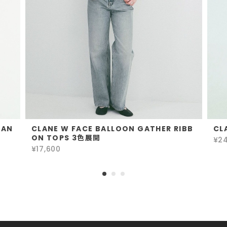
GAN
CLANE W FACE BALLOON GATHER RIBB
CL
ON TOPS 3色展開
¥24
¥17,600