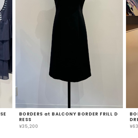
USE
BORDERS at BALCONY BORDER FRILL D
BO
RESS
DR
¥35,200
¥63