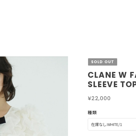
SOLD OUT
CLANE W F
SLEEVE T
¥22,000
種類