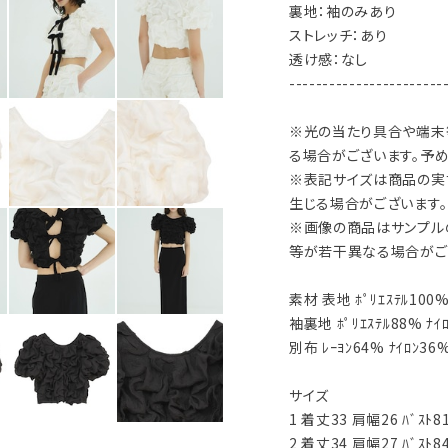
裏地：袖のみあり
ストレッチ：あり
透け感：なし
-----------------------
※光の当たり具合や端末
る場合がございます。予め
※表記サイズは商品の実
生じる場合がございます。
※画像の商品はサンプル
等が若干異なる場合がご
素材 表地 ﾎﾟﾘｴｽﾃﾙ100
袖裏地 ﾎﾟﾘｴｽﾃﾙ88% ﾅｲ
別布 ﾚｰﾖﾝ64% ﾅｲﾛﾝ36
サイズ
1 着丈33 肩幅26 ﾊﾞｽﾄ8
2 着丈34 肩幅27 ﾊﾞｽﾄ8