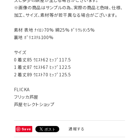
ズと多少の誤差が生じる場合がございます。
※画像の商品はサンプルの為、実際の商品と色味、仕様、
加工、サイズ、素材等が若干異なる場合がございます。
素材 表地 ﾅｲﾛﾝ70% 綿25% ﾎﾟﾘｳﾚﾀﾝ5%
裏地 ﾎﾟﾘｴｽﾃﾙ100%
サイズ
0 着丈85 ｳｴｽﾄ62 ﾋｯﾌﾟ117.5
1 着丈87 ｳｴｽﾄ67 ﾋｯﾌﾟ122.5
2 着丈89 ｳｴｽﾄ70 ﾋｯﾌﾟ125.5
FLICKA
フリッカ芦屋
芦屋セレクトショップ
通報する
Save